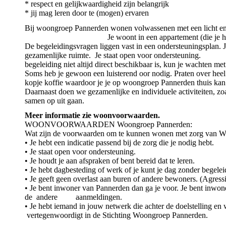
* respect en gelijkwaardigheid zijn belangrijk
* jij mag leren door te (mogen) ervaren
Bij woongroep Pannerden wonen volwassenen met een lich
Je woont in een appartement (die je huurt bij 
De begeleidingsvragen liggen vast in een ondersteuningsplan.
gezamenlijke ruimte. Je staat open voor o
begeleiding niet altijd direct beschikbaar is, kun je wachten me
Soms heb je gewoon een luisterend oor nodig. Praten over he
kopje koffie waardoor je je op woongroep Pannerden thuis kan
Daarnaast doen we gezamenlijke en individuele activiteiten, zoa
samen op uit gaan.
Meer informatie zie woonvoorwaarden.
WOONVOORWAARDEN Woongroep Pannerden:
Wat zijn de voorwaarden om te kunnen wonen met zorg van 
• Je hebt een indicatie passend bij de zorg die je nodig hebt.
• Je staat open voor ondersteuning.
• Je houdt je aan afspraken of bent bereid dat te leren.
• Je hebt dagbesteding of werk of je kunt je dag zonder begelei
• Je geeft geen overlast aan buren of andere bewoners. (Agressi
• Je bent inwoner van Pannerden dan ga je voor. Je bent inwon
de andere aanmeldingen.
• Je hebt iemand in jouw netwerk die achter de doelstelling en 
vertegenwoordigt in de Stichting Woongroep Pannerden.