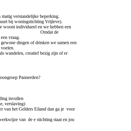
t en matig verstandelijke beperking.
woningstichting Vrijleve).
 Je woont individueel en we hebben een
ndersteuning. Omdat de
t een vraag.
el gewone dingen of drinken we samen een
 voelen.
ls wandelen, creatief bezig zijn of er
Woongroep Pannerden?
ding invullen
e, verslaving)
er van het Gelders Eiland dan ga je voor
werkwijze van de e stichting staat en jou