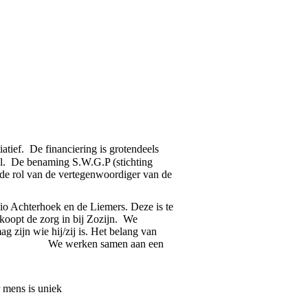
iatief. D
e financiering is grotendeels
rol. De benaming S.W.G.P (stichting
de rol van de vertegenwoordiger van de
gio Achterhoek en de Liemers. Deze is te
koopt de zorg in bij Zozijn. We
 zijn wie hij/zij is. Het belang van
erken samen aan een
unt is:
niek