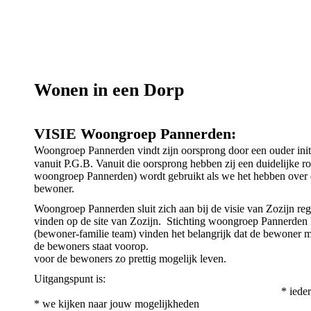
Wonen in een Dorp
VISIE Woongroep Pannerden:
Woongroep Pannerden vindt zijn oorsprong door een ouder init
vanuit P.G.B. Vanuit die oorsprong hebben zij een duidelijke 
woongroep Pannerden) wordt gebruikt als we het hebben over 
bewoner.
Woongroep Pannerden sluit zich aan bij de visie van Zozijn re
vinden op de site van Zozijn. Stichting woongroep Pannerden 
(bewoner-familie team) vinden het belangrijk dat de bewoner mag
de bewoners staat voorop. We w
voor de bewoners zo prettig mogelijk leven.
Uitgangsp
* ieder mens is u
* we kijken naar jouw mogelijkheden